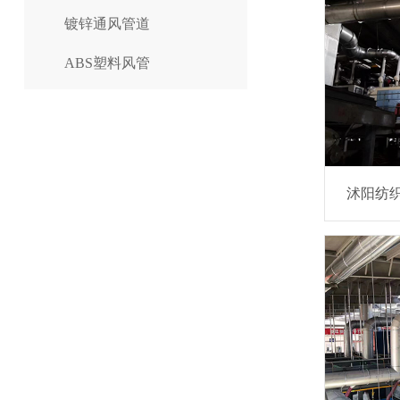
镀锌通风管道
ABS塑料风管
沭阳纺