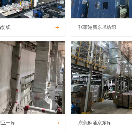
佑纺织
张家港新东旭纺织
东亚一库
东莞麻涌京东库