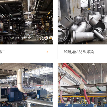
织厂
沭阳如佑纺织印染